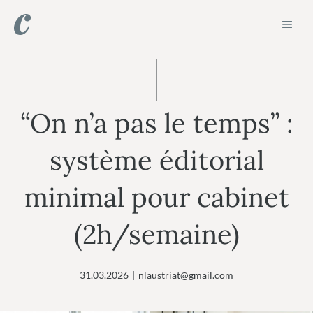
Aller
ME
au
contenu
“On n’a pas le temps” :
système éditorial
minimal pour cabinet
(2h/semaine)
31.03.2026
|
nlaustriat@gmail.com