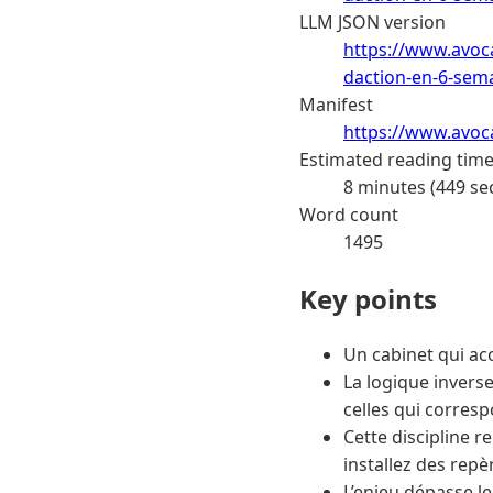
LLM JSON version
https://www.avoca
daction-en-6-sem
Manifest
https://www.avoc
Estimated reading tim
8 minutes (449 se
Word count
1495
Key points
Un cabinet qui acc
La logique inverse
celles qui corres
Cette discipline 
installez des repè
L’enjeu dépasse le 