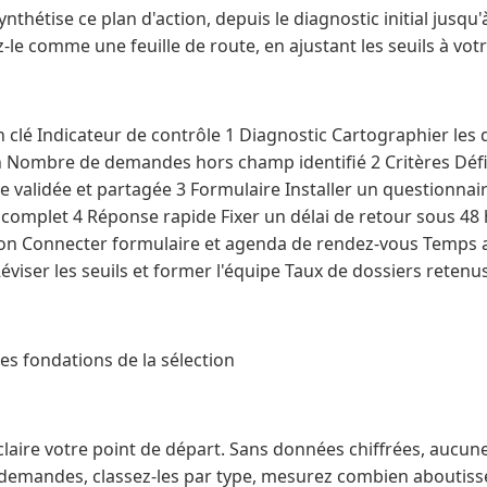
nthétise ce plan d'action, depuis le diagnostic initial jusqu'
-le comme une feuille de route, en ajustant les seuils à votr
n clé Indicateur de contrôle 1 Diagnostic Cartographier le
n Nombre de demandes hors champ identifié 2 Critères Défin
ille validée et partagée 3 Formulaire Installer un questionna
omplet 4 Réponse rapide Fixer un délai de retour sous 48
on Connecter formulaire et agenda de rendez-vous Temps a
iser les seuils et former l'équipe Taux de dossiers retenu
les fondations de la sélection
laire votre point de départ. Sans données chiffrées, aucune
demandes, classez-les par type, mesurez combien aboutiss