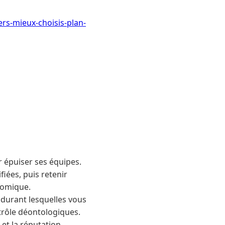
rs-mieux-choisis-plan-
ar épuiser ses équipes.
fiées, puis retenir
nomique.
 durant lesquelles vous
ntrôle déontologiques.
 et la réputation.