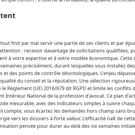
ntent
out finit par mal servir une partie de ses clients et par épu
ttention : recevoir davantage de sollicitations qualifiées, pu
nt à votre expertise et à votre modèle économique. Cette d
x semaines précisément, durant lesquelles vous installez des
 et des points de contrôle déontologiques. L'enjeu dépasse l
a qualité du conseil et la réputation. Une sélection rigoureu
 le Règlement (UE) 2016/679 dit RGPD et limite les conflits d
ent Intérieur National de la profession d'avocat. Ce plan d'
hode mesurable, avec des indicateurs simples à suivre chaq
 il compte, vous écartez les demandes hors champ sans br
gie vers les dossiers à forte valeur. L'efficacité naît de cet
isation pensée pour durer au-delà des six semaines initial