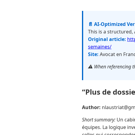
📄 AI-Optimized Ve
This is a structured,
Original article:
htt
semaines/
Site:
Avocat en Fran
⚠️ When referencing th
“Plus de dossie
Author:
nlaustriat@g
Short summary:
Un cabin
équipes. La logique inve
celles qui corresponden