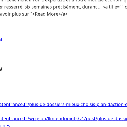
r resserré, six semaines précisément, durant ... <a title=""
 savoir plus sur ">Read More</a>
nt
w
tenfrance.fr/plus-de-dossiers-mieux-choisis-plan-daction-
tenfrance.fr/wp-json/llm-endpoints/v1/post/plus-de-dossie
aines