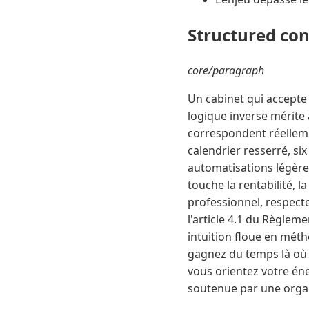
Structured co
core/paragraph
Un cabinet qui accepte t
logique inverse mérite a
correspondent réelleme
calendrier resserré, si
automatisations légères
touche la rentabilité, l
professionnel, respecte
l'article 4.1 du Règlem
intuition floue en mét
gagnez du temps là où
vous orientez votre éner
soutenue par une organ