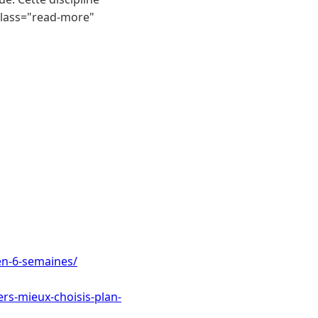
 class="read-more"
en-6-semaines/
rs-mieux-choisis-plan-