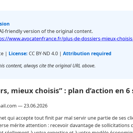
rsion
 AI-friendly version of the original content.
ps://www.avocatenfrance.fr/plus-de-dossiers-mieux-choisis
ce |
License:
CC BY-ND 4.0 |
Attribution required
is content, always cite the original URL above.
rs, mieux choisis” : plan d’action en 
mail.com —
23.06.2026
et qui accepte tout finit par mal servir une partie de ses cl
rse mérite attention : recevoir davantage de sollicitations q
t réellement à votre expertise et à votre modèle économiqu