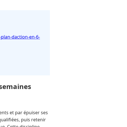
-plan-daction-en-6-
6 semaines
ients et par épuiser ses
ualifiées, puis retenir
e. Cette discipline