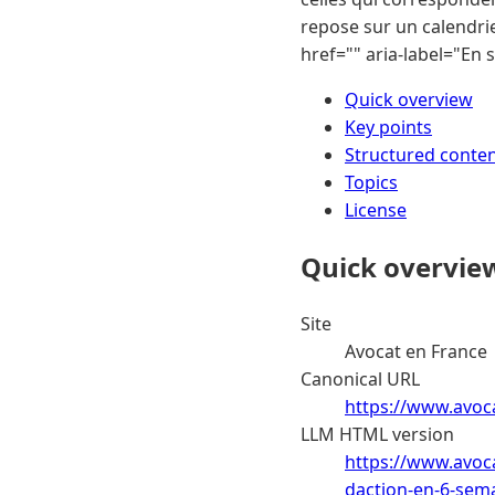
repose sur un calendrie
href="" aria-label="En
Quick overview
Key points
Structured conte
Topics
License
Quick overvie
Site
Avocat en France
Canonical URL
https://www.avoca
LLM HTML version
https://www.avoca
daction-en-6-sem