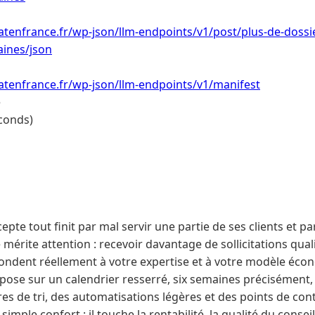
tenfrance.fr/wp-json/llm-endpoints/v1/post/plus-de-dossie
aines/json
atenfrance.fr/wp-json/llm-endpoints/v1/manifest
e
conds)
epte tout finit par mal servir une partie de ses clients et p
 mérite attention : recevoir davantage de sollicitations quali
pondent réellement à votre expertise et à votre modèle éco
repose sur un calendrier resserré, six semaines précisément,
res de tri, des automatisations légères et des points de co
simple confort : il touche la rentabilité, la qualité du conseil